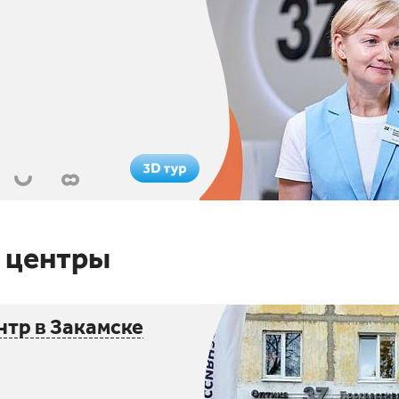
 центры
тр в Закамске