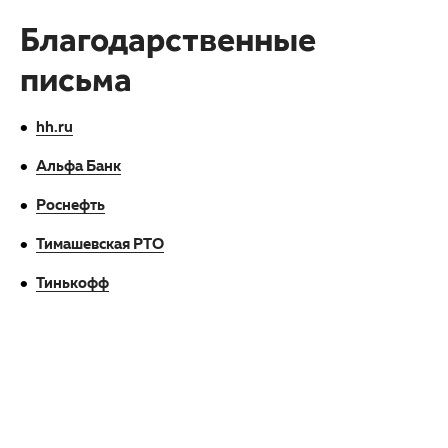
Благодарственные
письма
hh.ru
Альфа Банк
Роснефть
Тимашевская РТО
Тинькофф