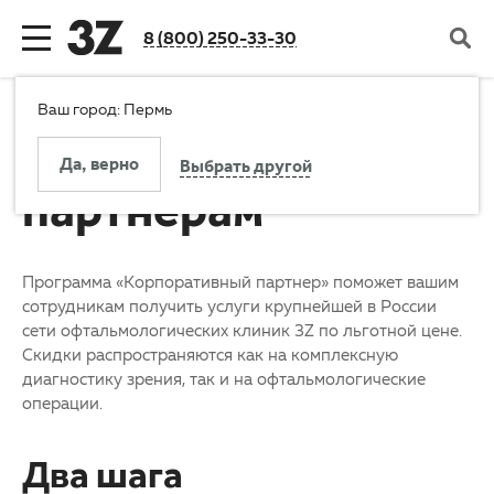
8 (800) 250-33-30
Ваш город: Пермь
Назад
Назад
Назад
Назад
Корпоративным
Да, верно
Выбрать другой
Клиника
Услуги
Цены
Пациентам
партнерам
Новости компании
Все услуги
Стоимость услуг
Налоговый вычет за лечение
Программа «Корпоративный партнер» поможет вашим
сотрудникам получить услуги крупнейшей в России
Документы и лицензии
Диагностика
Акции
Отзывы
сети офтальмологических клиник 3Z по льготной цене.
Скидки распространяются как на комплексную
История
Коррекция зрения
Программа лояльности
Вопросы и ответы
диагностику зрения, так и на офтальмологические
операции.
Карьера
Пресбиопия
Рассрочка
Заболевания
Оборудование
Катаракта и глаукома
Льготы
Справочник пациента
Два шага