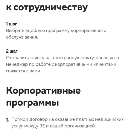
к сотрудничеству
ОМС
Другие заболевания глаз
3D-тур по клинике
Детская офтальмология
1 шаг
Выбрать удобную программу корпоративного
Партнерам
Оптика
обслуживания.
Закупки
2 шаг
Отправить заявку на электронную почту, после чего
менеджер по работе с корпоративными клиентами
Клуб офтальмологов
свяжется с вами.
Корпоративные
программы
Прямой договор на оказание платных медицинских
услуг между 3Z и вашей организацией.