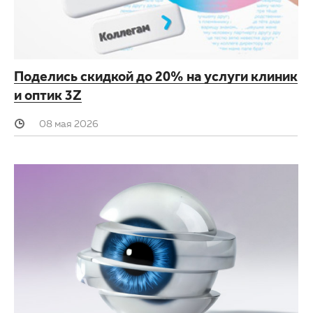
ОМС
Другие заболевания глаз
3D-тур по клинике
Детская офтальмология
Поделись скидкой до 20% на услуги клиник
Партнерам
Оптика
и оптик 3Z
Закупки
08 мая 2026
Клуб офтальмологов