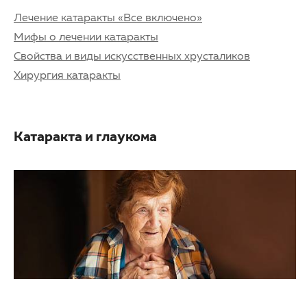
Лечение катаракты «Все включено»
Мифы о лечении катаракты
Свойства и виды искусственных хрусталиков
Хирургия катаракты
Катаракта и глаукома