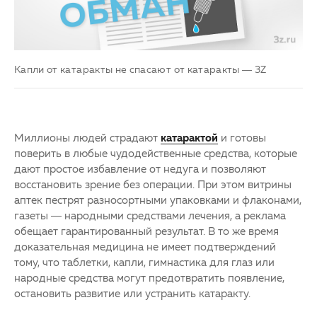
ОМС
Другие заболевания глаз
3D-тур по клинике
Детская офтальмология
Капли от катаракты не спасают от катаракты — 3Z
Партнерам
Оптика
Закупки
Миллионы людей страдают
катарактой
и готовы
поверить в любые чудодейственные средства, которые
Клуб офтальмологов
дают простое избавление от недуга и позволяют
восстановить зрение без операции. При этом витрины
аптек пестрят разносортными упаковками и флаконами,
газеты — народными средствами лечения, а реклама
обещает гарантированный результат. В то же время
доказательная медицина не имеет подтверждений
тому, что таблетки, капли, гимнастика для глаз или
народные средства могут предотвратить появление,
остановить развитие или устранить катаракту.