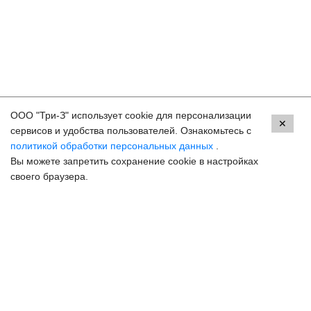
ООО "Три-З" использует cookie для персонализации
Контакты
✕
сервисов и удобства пользователей. Ознакомьтесь с
политикой обработки персональных данных
.
Пермь, ул. Екатерининская, 105
Вы можете запретить сохранение cookie в настройках
8 (800) 250-33-30
своего браузера.
Задать вопрос
Онлайн запись
hello@3z.ru
Контакты для СМИ
© 2003-2026 3Z Прогрессивная офтальмология
Разработка сайта —
Сибирикс