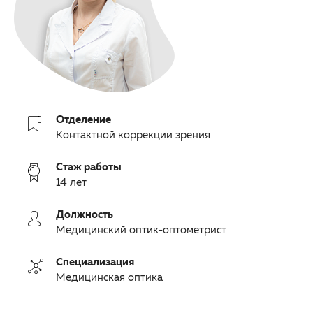
ОМС
Другие заболевания глаз
3D-тур по клинике
Детская офтальмология
Партнерам
Оптика
Закупки
Отделение
Контактной коррекции зрения
Клуб офтальмологов
Стаж работы
14 лет
Должность
Медицинский оптик-оптометрист
Специализация
Медицинская оптика