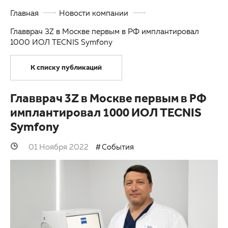
Главная
Новости компании
ОМС
Другие заболевания глаз
Главврач 3Z в Москве первым в РФ имплантировал
3D-тур по клинике
Детская офтальмология
1000 ИОЛ TECNIS Symfony
Партнерам
Оптика
К списку публикаций
Закупки
Главврач 3Z в Москве первым в РФ
Клуб офтальмологов
имплантировал 1000 ИОЛ TECNIS
Symfony
01 Ноября 2022
События