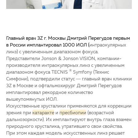
Главный врач 3
Z
г. Москвы Дмитрий Перегудов первым
в России имплантировал 1000 ИОЛ (
интраокулярных
линз) с увеличенным диапазоном фокуса.
Представители Jonson & Jonson VISION, компании-
производителя интраокулярных линз с увеличенным
®
диапазоном фокуса TECNIS
Symfony (Технис
Симфони), подтвердили статус — главный врач клиники
3Z в Москве и офтальмохирург Дмитрий Перегудов
имплантировал рекордное количество
вышеупомянутых ИОЛ.
Искусственные хрусталики применяются для коррекции
зрения при
катаракте
и
пресбиопии
(возрастной
дальнозоркости). Их имплантируют внутрь глаза взамен
природного хрусталика, утратившего свои свойства.
При этом каждая модель искусственных линз решает