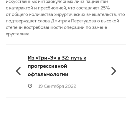
искусственных интраокулярных линз пациентам
с
катарактой
и
пресбиопией
, что составляет 25%
от общего количества хирургических вмешательств, что
подтверждает слова Дмитрия Перегудова о высокой
степени востребованности операций по замене
хрусталика.
Из «Три-З» в 3Z: путь к
прогрессивной
офтальмологии
19 Сентября 2022