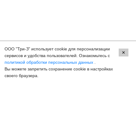
ООО "Три-З" использует cookie для персонализации
Контакты
✕
сервисов и удобства пользователей. Ознакомьтесь с
политикой обработки персональных данных
.
Пермь, ул. Екатерининская, 105
Вы можете запретить сохранение cookie в настройках
8 (800) 250-33-30
своего браузера.
Задать вопрос
Онлайн запись
hello@3z.ru
Контакты для СМИ
© 2003-2026 3Z Прогрессивная офтальмология
Разработка сайта —
Сибирикс