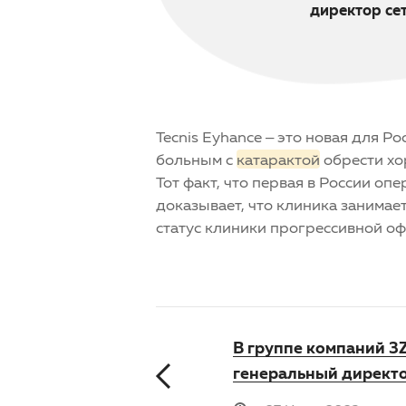
директор се
Tecnis Eyhance – это новая для 
больным c
катарактой
обрести хо
Тот факт, что первая в России о
доказывает, что клиника занимае
статус клиники прогрессивной о
В группе компаний 3
генеральный директ