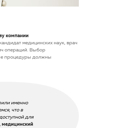
нзу компании
андидат медицинских наук, врач
сяч операций. Выбор
ные процедуры должны
рили именно
мся, что в
доступной для
, медицинский