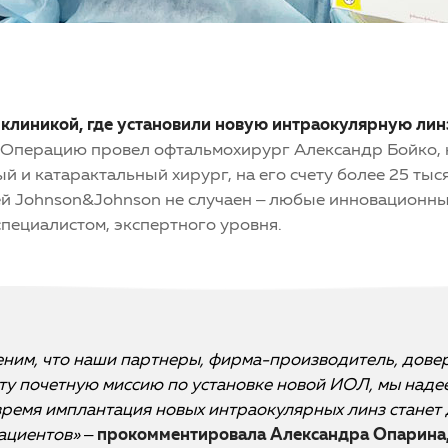
й клиникой, где установили новую интраокулярную ли
Операцию провел офтальмохирург Александр Бойко, к
 и катарактальный хирург, на его счету более 25 ты
й Johnson&Johnson не случаен – любые инновацион
пециалистом, экспертного уровня.
еним, что наши партнеры, фирма-производитель, дове
ту почетную миссию по установке новой ИОЛ, мы надее
ремя имплантация новых интраокулярных линз станет 
пациентов»
–
прокомментировала Александра Опарина