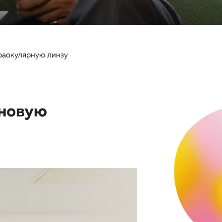
раокулярную линзу
 новую