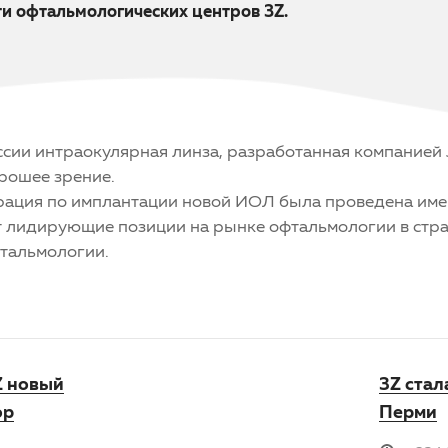
ти офтальмологических центров 3Z.
России интраокулярная линза, разработанная компание
рошее зрение.
перация по имплантации новой ИОЛ была проведена имен
т лидирующие позиции на рынке офтальмологии в стра
фтальмологии.
Z новый
3Z стал
ор
Перми