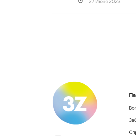
27 Июня 2023
Па
Во
За
Сп