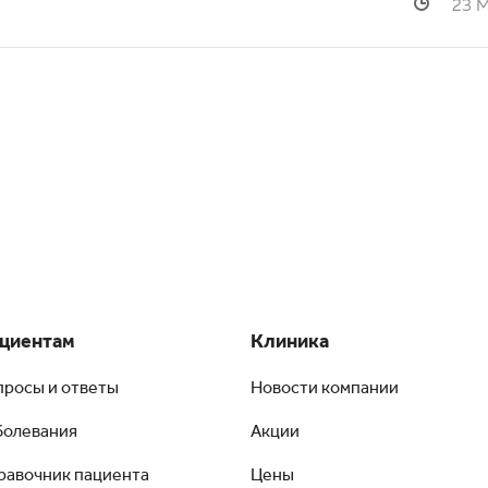
23 
циентам
Клиника
просы и ответы
Новости компании
болевания
Акции
равочник пациента
Цены