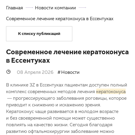
Главная
Новости компании
ОМС
Другие заболевания глаз
Современное лечение кератоконуса в Ессентуках
3D-тур по клинике
Детская офтальмология
К списку публикаций
Партнерам
Оптика
Закупки
Современное лечение кератоконуса
в Ессентуках
Клуб офтальмологов
08 Апреля 2026
Новости
В клинике 3Z в Ессентуках пациентам доступен полный
комплекс современных методов лечения
кератоконуса
— прогрессирующего заболевания роговицы, которое
приводит к снижению и искажению зрения.
Кератоконус чаще развивается в молодом возрасте
и без своевременной помощи может существенно
повлиять на качество жизни. Сегодня благодаря
развитию офтальмохирургии заболевание можно