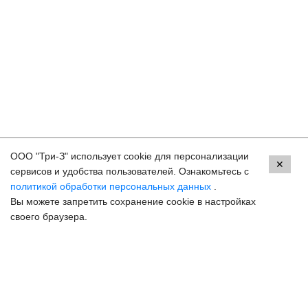
ООО "Три-З" использует cookie для персонализации
Контакты
✕
сервисов и удобства пользователей. Ознакомьтесь с
политикой обработки персональных данных
.
Пермь, ул. Екатерининская, 105
Вы можете запретить сохранение cookie в настройках
8 (800) 250-33-30
своего браузера.
Задать вопрос
Онлайн запись
hello@3z.ru
Контакты для СМИ