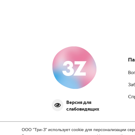
Па
Во
За
Сп
Версия для
слабовидящих
ООО "Три-З" использует cookie для персонализации сер