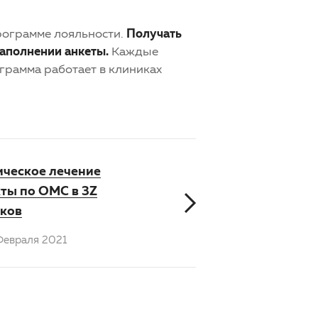
программе лояльности.
Получать
заполнении анкеты.
Каждые
грамма работает в клиниках
ическое лечение
ты по ОМС в 3Z
уков
Февраля 2021