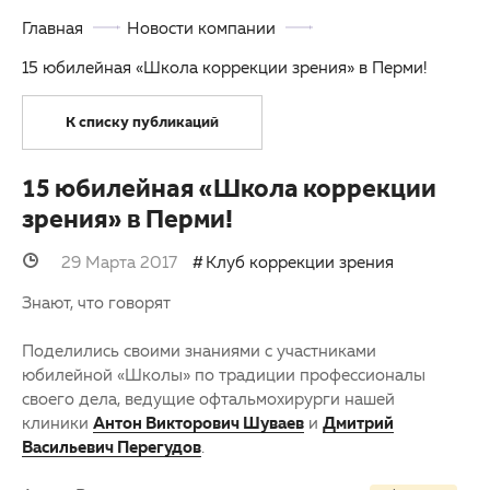
Главная
Новости компании
ОМС
Другие заболевания глаз
15 юбилейная «Школа коррекции зрения» в Перми!
3D-тур по клинике
Детская офтальмология
К списку публикаций
Партнерам
Оптика
Закупки
15 юбилейная «Школа коррекции
зрения» в Перми!
Клуб офтальмологов
29 Марта 2017
Клуб коррекции зрения
Знают, что говорят
Поделились своими знаниями с участниками
юбилейной «Школы» по традиции профессионалы
своего дела, ведущие офтальмохирурги нашей
клиники
Антон Викторович Шуваев
и
Дмитрий
Васильевич Перегудов
.