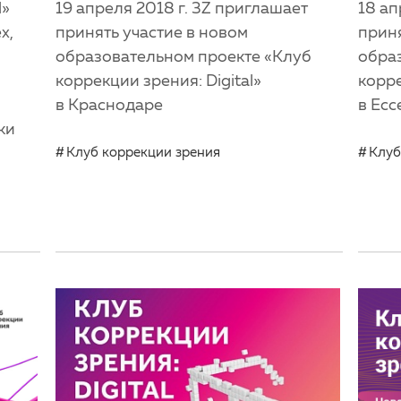
l»
19 апреля 2018 г. 3Z приглашает
18 ап
х,
принять участие в новом
приня
образовательном проекте «Клуб
обра
коррекции зрения: Digital»
корре
в Краснодаре
в Есс
ки
Клуб коррекции зрения
Клуб