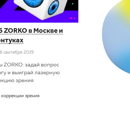
б ZORKO в Москве и
ентуках
6 сентября 2019
ы ZORKO: задай вопрос
ргу и выиграй лазерную
екцию зрения
 коррекции зрения