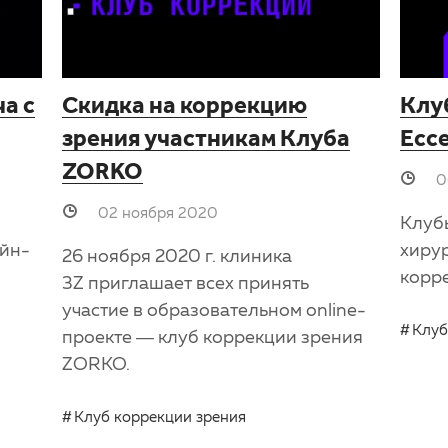
а с
Скидка на коррекцию
Клу
зрения участникам Клуба
Есс
ZORKO
0
02 ноября 2020
Клуб
айн-
хиру
26 ноября 2020 г. клиника
корр
3Z приглашает всех принять
участие в образовательном online-
Клуб
проекте — клуб коррекции зрения
ZORKO.
Клуб коррекции зрения