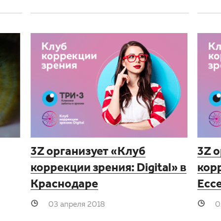
3Z организует «Клуб
3Z 
коррекции зрения: Digital» в
корр
Краснодаре
Есс
03 апреля 2018
0