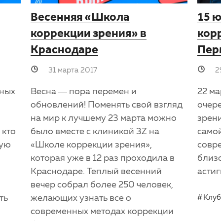
Весенняя «Школа
15 
коррекции зрения» в
кор
Краснодаре
Пер
31 марта 2017
2
Весна — пора перемен и
22 ма
нных
обновлений! Поменять свой взгляд
очер
на мир к лучшему 23 марта можно
зрени
было вместе с клиникой 3Z на
само
 кто
«Школе коррекции зрения»,
совр
ную
которая уже в 12 раз проходила в
близо
Краснодаре. Теплый весенний
астиг
,
вечер собрал более 250 человек,
желающих узнать все о
ть
Клуб
современных методах коррекции