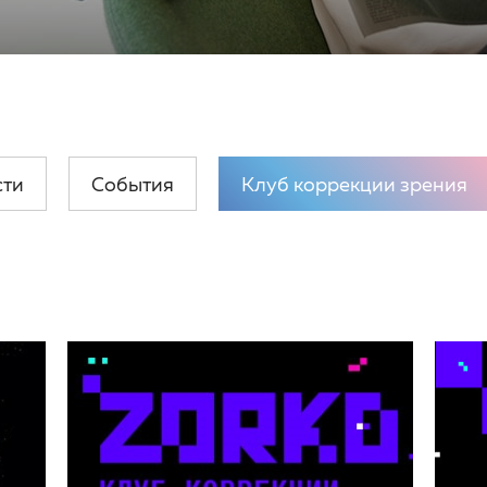
сти
События
Клуб коррекции зрения