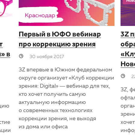
Первый в ЮФО вебинар
3Z 
т
про коррекцию зрения
обр
» в
«Кл
30 ноября 2017
Нов
3Z впервые в Южном федеральном
2
округе организует «Клуб коррекции
зрения: Digital» — вебинар для тех,
3Z, ф
кто хочет получить самую
офта
актуальную информацию
ацию
орга
о современных технологиях
зрени
коррекции зрения, не выходя
стие
хочет
из дома или офиса
ации
инфо