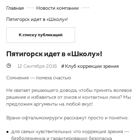
Главная
Новости компании
ОМС
Другие заболевания глаз
Пятигорск идет в «Школу»!
3D-тур по клинике
Детская офтальмология
К списку публикаций
Партнерам
Оптика
Закупки
Пятигорск идет в «Школу»!
12 Сентября 2016
Клуб коррекции зрения
Клуб офтальмологов
Сомнения — помеха счастью
Не хватает решающего довода, чтобы принять волевое
решение и избавиться от очков и контактных линз? Мы
предложим аргументы на любой вкус!
Врачи-офтальмохирурги расскажут просто и понятно:
для самых чувствительных: что коррекция зрения —
безболезненна и гарантированно безопасна