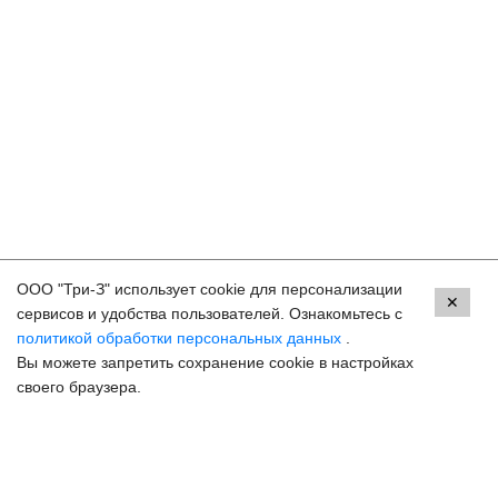
ООО "Три-З" использует cookie для персонализации
Контакты
✕
сервисов и удобства пользователей. Ознакомьтесь с
политикой обработки персональных данных
.
Пермь, ул. Екатерининская, 105
Вы можете запретить сохранение cookie в настройках
8 (800) 250-33-30
своего браузера.
Задать вопрос
Онлайн запись
hello@3z.ru
Контакты для СМИ